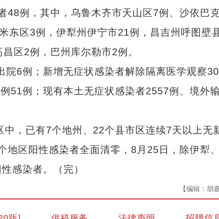
者48例，其中，乌鲁木齐市天山区7例、沙依巴
米东区3例，伊犁州伊宁市21例，昌吉州呼图壁县
高昌区2例，巴州库尔勒市2例。
出院6例；新增无症状感染者解除隔离医学观察30
例51例；现有本土无症状感染者2557例、境外
中，已有7个地州、22个县市区连续7天以上无
个地区阳性感染者全面清零，8月25日，除伊犁
阳性感染者。（完）
【编辑：胡
20版]
供稿服务
法律声明
招聘信