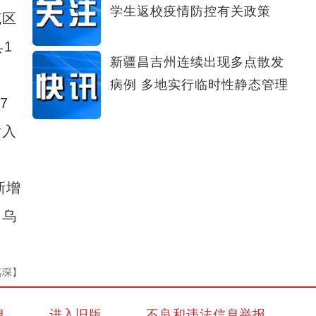
学生返校疫情防控有关政策
克区
1
新疆昌吉州连续出现多点散发
病例 多地实行临时性静态管理
7
输入
新增
、乌
嘉琛】
息
进入旧版
不良和违法信息举报