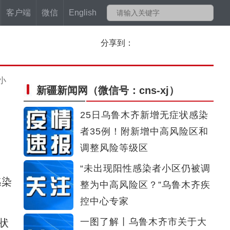
客户端
微信
English
分享到：
小
新疆新闻网
（微信号：cns-xj）
固
25日乌鲁木齐新增无症状感染
者35例！附新增中高风险区和
调整风险等级区
通
“未出现阳性感染者小区仍被调
感染
整为中高风险区？”乌鲁木齐疾
控中心专家
一图了解丨乌鲁木齐市关于大
状