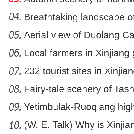
Breathtaking landscape o
Aerial view of Duolang C
新疆铁门关市加强疫情期间市
Local farmers in Xinjiang 
232 tourist sites in Xinjia
Fairy-tale scenery of Tas
Yetimbulak-Ruoqiang high
ope
(W. E. Talk) Why is Xinjia