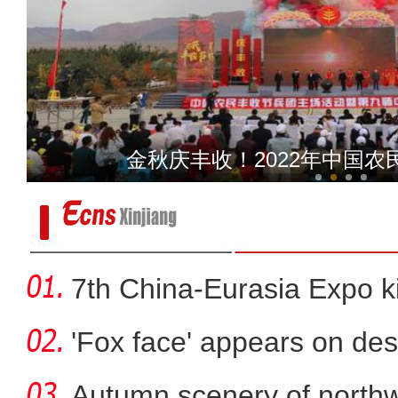
新疆雨后雅丹 五道垭景区
金秋庆丰收！2022年中国
7th China-Eurasia Expo ki
'Fox face' appears on des
Autumn scenery of northw