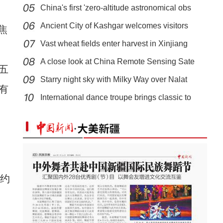
China's first 'zero-altitude astronomical obs
Ancient City of Kashgar welcomes visitors
焦
Vast wheat fields enter harvest in Xinjiang
A close look at China Remote Sensing Sate
五
Starry night sky with Milky Way over Nalat
当坦桑尼亚咖啡遇上中国茶叶 “跨国夫妇”在
有
International dance troupe brings classic to
约