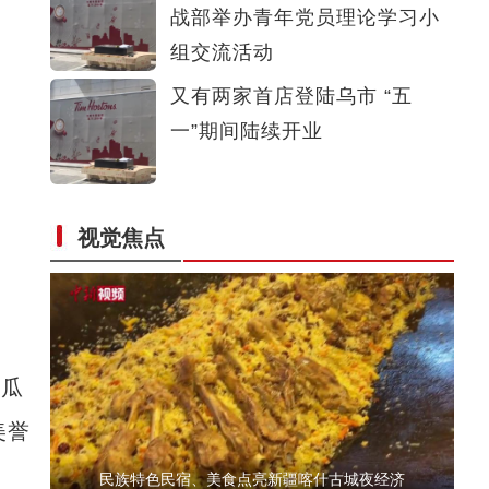
战部举办青年党员理论学习小
丁荫楠：我对这部片子的未来充满信心
组交流活动
又有两家首店登陆乌市 “五
一”期间陆续开业
视觉焦点
当坦桑尼亚咖啡遇上中国茶叶 “跨国夫妇”在
届瓜
美誉
民族特色民宿、美食点亮新疆喀什古城夜经济