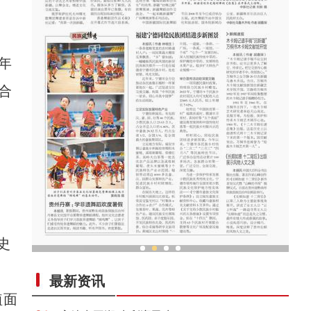
年
合
史
中外舞者共赴中国新疆国际民族舞蹈节
最新资讯
植面