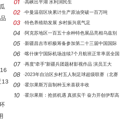
·
高峡出平湖 水利润民生
屯瓜
·
中曼温宿区块累计生产原油突破一百万吨
用品
·
特色养殖助发展 乡村振兴底气足
。
·
阿克苏地区一百五十余种特色展品亮相乌兹别
克斯坦
·
新疆昌吉市积极筹备参加第二十三届中国国际
投资贸
·
喀什徕宁国际机场连续7个月航班正常率居全国
200—
·
再度“牵手”新疆兵团题材影视作品 演员王大
16
奇：我
·
2023年自治区乡村五人制足球超级联赛（北赛
13
区）开
·
霍尔果斯万亩制种玉米喜获丰收
·
霍尔果斯：抢抓机遇 真抓实干 奋力开创伊犁高
环
质量
用