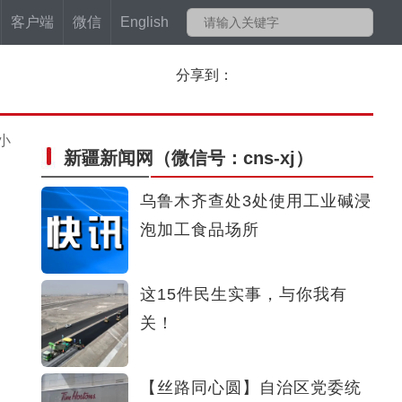
客户端
微信
English
分享到：
小
新疆新闻网
（微信号：cns-xj）
乌鲁木齐查处3处使用工业碱浸
泡加工食品场所
这15件民生实事，与你我有
关！
【丝路同心圆】自治区党委统