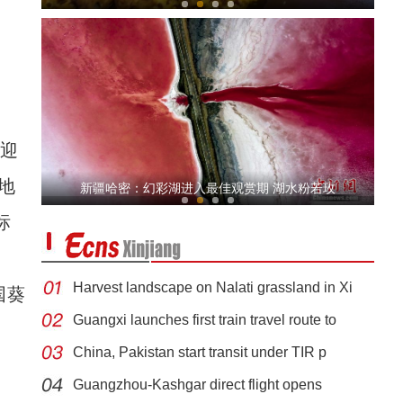
迎
新疆：第一批成熟螃蟹销往长三角
地
新疆哈密：幻彩湖进入最佳观赏期 湖水粉若玫
标
Harvest landscape on Nalati grassland in Xi
国葵
Guangxi launches first train travel route to
China, Pakistan start transit under TIR p
丁荫楠：我对这部片子的未来充满信心
Guangzhou-Kashgar direct flight opens