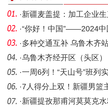
·
新疆麦盖提：加工企业生
收
·
“你好！中国”——202
外推广
·
多种交通互补 乌鲁木齐
·
乌鲁木齐经开区（头区）
众村晚 助
·
一周6列！“天山号”班列
·
7人得分上双！新疆男篮
·
新疆提孜那甫河莫莫克水