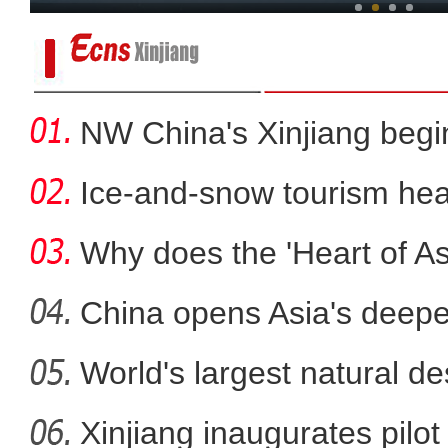
NW China's Xinjiang beg
Ice-and-snow tourism heat
Why does the 'Heart of Asi
China opens Asia's deepes
World's largest natural de
【新疆故事】超能量的
Xinjiang inaugurates pilot