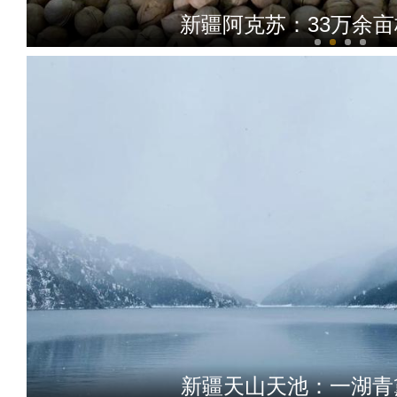
新疆阿克苏：33万余
新疆雅丹地貌雪后
新疆天山天池：一湖青