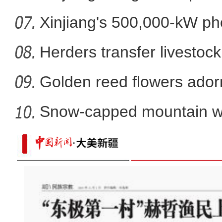
Xinjiang's 500,000-kW ph
pro
Herders transfer livestock
Golden reed flowers ador
Snow-capped mountain wit
X
中国北方冰雪旅游推广季