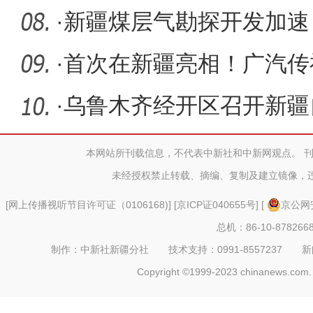
闸蓄水
·
新疆煤层气勘探开发加速
告首次成
·
首次在新疆亮相！广汽传
明年在新
·
乌鲁木齐经开区召开新疆
新政策座
本网站所刊载信息，不代表中新社和中新网观点。 
未经授权禁止转载、摘编、复制及建立镜像，
[
网上传播视听节目许可证（0106168)
] [
京ICP证040655号
] [
京公网安
总机：86-10-878266
制作：中新社新疆分社 技术支持：0991-8557237 新闻热线：
Copyright ©1999-2023 chinanews.com. 