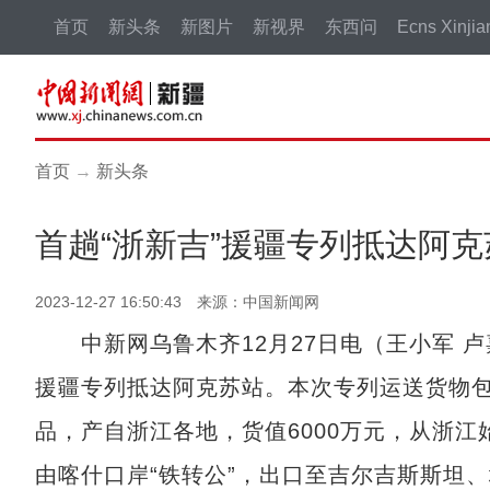
首页
新头条
新图片
新视界
东西问
Ecns Xinjia
首页
→
新头条
首趟“浙新吉”援疆专列抵达阿克
2023-12-27 16:50:43 来源：中国新闻网
中新网乌鲁木齐12月27日电（王小军 卢嘉乐
援疆专列抵达阿克苏站。本次专列运送货物
品，产自浙江各地，货值6000万元，从浙
由喀什口岸“铁转公”，出口至吉尔吉斯斯坦