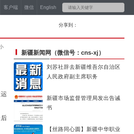
客户端
微信
English
分享到：
小
新疆新闻网
（微信号：cns-xj）
刘苏社辞去新疆维吾尔自治区
人民政府副主席职务
联运
新疆市场监督管理局发出告诫
书
最后
【丝路同心圆】新疆中华职业