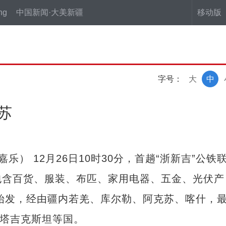
ng
中国新闻·大美新疆
移动版
字号：
大
中
苏
） 12月26日10时30分，首趟“浙新吉”公铁
包含百货、服装、布匹、家用电器、五金、光伏产
江始发，经由疆内若羌、库尔勒、阿克苏、喀什，
、塔吉克斯坦等国。