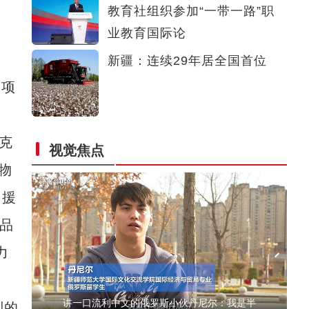
教育社组织参加“一带一路”职
新疆南部传统民俗体育竞技助力冬季旅游发展
业教育国际论
新疆：连续29年居全国首位
部项
克
视觉焦点
在中国留学的非洲女孩娜塔莎：家人通过我了
物
，援
产品
力
讲一口流利中文的俄罗斯小伙丹尼尔：我是半
列的