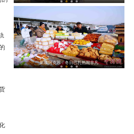
轨
的
新疆：管护员化身“保姆”科学投喂越冬候鸟
新疆阿克苏：冬日巴扎热闹非凡
货
新疆南部传统民俗体育竞技助力冬季旅游发展
化