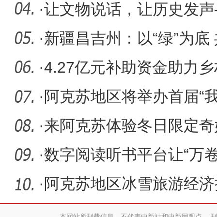
口俄罗斯
·
让文物说话，让历史发声
入挖掘史
·
新疆昌吉州：以“绿”为底
景
·
4.27亿元补助资金助力
·
阿克苏地区将举办首届“
·
来阿克苏体验冬日限定奇
·
数字阅读听书平台让“万卷
·
阿克苏地区冰雪旅游经济
本网站所刊载信息，不代表中新社和中新网观点。 