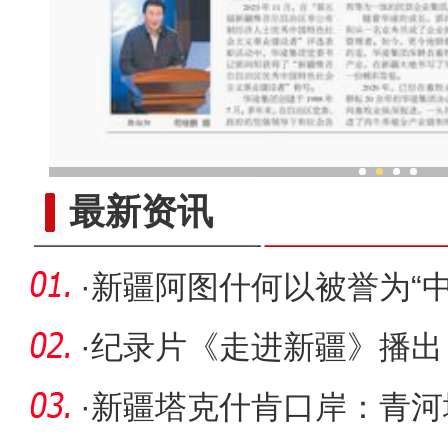
阿尔泰山下的“冰雪少年”
最新资讯
·
新疆阿图什何以被誉为“
·
纪录片《走进新疆》播出
众生活
·
新疆塔克什肯口岸：青河