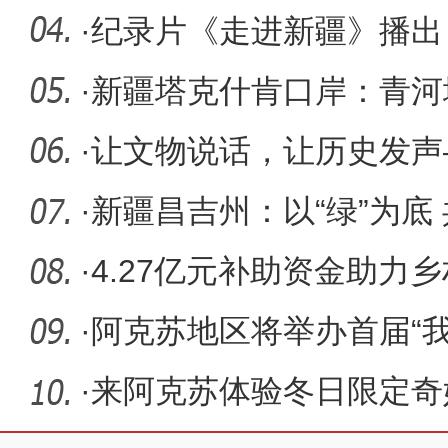
·
纪录片《走进新疆》播出
众生活
·
新疆塔克什肯口岸：青河
口俄罗斯
·
让文物说话，让历史发声
入挖掘史
·
新疆昌吉州：以“绿”为底
景
·
4.27亿元补助资金助力
·
阿克苏地区将举办首届“
·
来阿克苏体验冬日限定奇