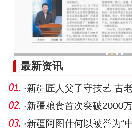
郭向阳 ：做新疆高质量发展
最新资讯
·
新疆匠人父子守技艺 古
·
新疆粮食首次突破2000
·
新疆阿图什何以被誉为“