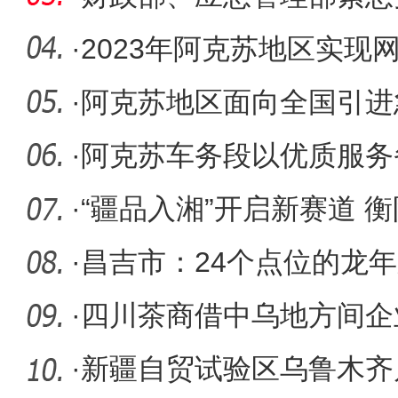
新疆救灾
·
2023年阿克苏地区实现网
元
·
阿克苏地区面向全国引进
·
阿克苏车务段以优质服务
·
“疆品入湘”开启新赛道 
贩式
·
昌吉市：24个点位的龙
·
四川茶商借中乌地方间企
传播中国
·
新疆自贸试验区乌鲁木齐