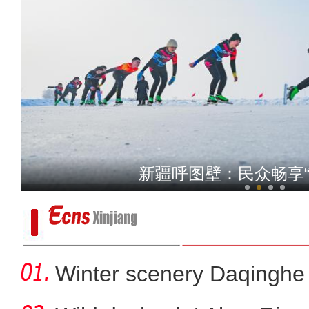
新疆乌什发生7.1级强震 
新疆呼图壁：民众畅享“
Winter scenery Daqinghe 