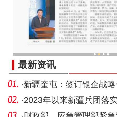
郭向阳 ：做新疆高质量发展
最新资讯
·
新疆奎屯：签订银企战略
动”造
·
2023年以来新疆兵团落
固资金1.
·
财政部、应急管理部紧急预