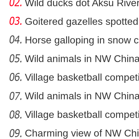
Wild ducks dot Aksu River
Goitered gazelles spotted 
Horse galloping in snow c
a
Wild animals in NW China
新疆举办首届乌兹别克斯坦
Village basketball competi
Wild animals in NW China
Village basketball competi
Charming view of NW Chi