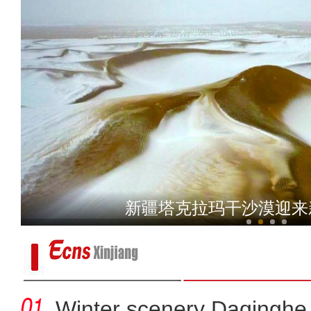
新疆：吉尔吉斯斯坦甜瓜首
新疆塔克拉玛干沙漠迎来
Winter scenery Daqinghe 