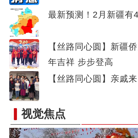
最新预测！2月新疆有
【丝路同心圆】新疆侨
年吉祥 步步登高
【丝路同心圆】亲戚来
视觉焦点
【新春纪事】探访中吉