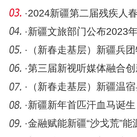
路站
·
2024新疆第二届残疾人
·
新疆文旅部门公布2023年“
年“计划
·
（新春走基层）新疆兵团
化 助力经
·
第三届新视听媒体融合创
新网作品
·
（新春走基层）新疆温宿
“莓”好
·
新疆新年首匹汗血马诞生
·
金融赋能新疆“沙戈荒”能