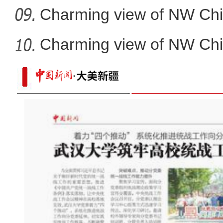
Charming view of NW Chi
Charming view of NW Chi
【新春纪事】探访中吉