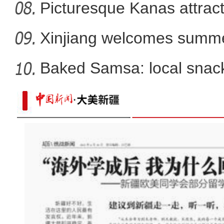
Picturesque Kanas attract
Xinjiang welcomes summe
Baked Samsa: local snack
新疆兵团订单辣椒喜丰收 