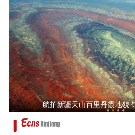
新疆喀什市 万亩稻田满
航拍新疆天山百里丹霞地貌 