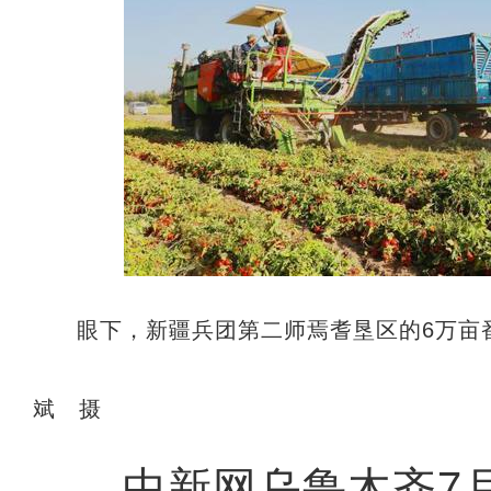
眼下，新疆兵团第二师焉耆垦区的6万亩
斌 摄
中新网乌鲁木齐7月3