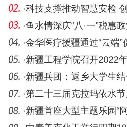
长28.1%
·
科技支撑推动智慧安检 
团高质量
·
鱼水情深庆“八·一”税惠
·
金华医疗援疆通过“云端
·
新疆工程学院召开2022
·
新疆兵团：返乡大学生结
能量
·
第二十三届克拉玛依水节
·
新疆首座大型主题乐园“