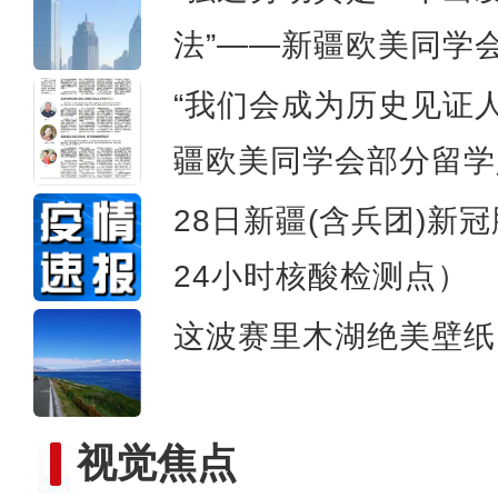
法”——新疆欧美同学
新疆若羌：枣园养鸡 
“我们会成为历史见证
疆欧美同学会部分留学
28日新疆(含兵团)新
24小时核酸检测点）
这波赛里木湖绝美壁纸
视觉焦点
新疆兵团订单辣椒喜丰收 