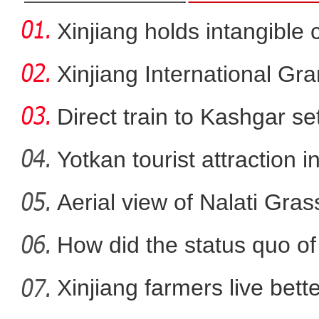
Xinjiang holds intangible 
Xinjiang International G
Direct train to Kashgar se
Yotkan tourist attraction 
Aerial view of Nalati Gras
新疆若羌：枣园养鸡 
How did the status quo of
Xinjiang farmers live better