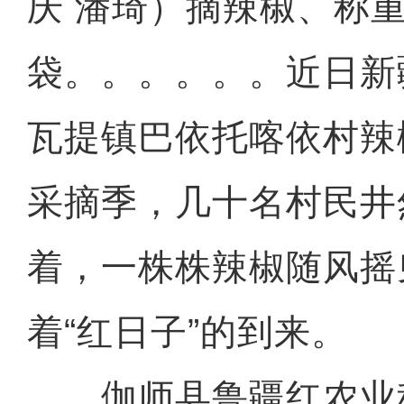
庆 潘琦）摘辣椒、称
袋。。。。。。近日新
瓦提镇巴依托喀依村辣
采摘季，几十名村民井
着，一株株辣椒随风摇
着“红日子”的到来。
伽师县鲁疆红农业