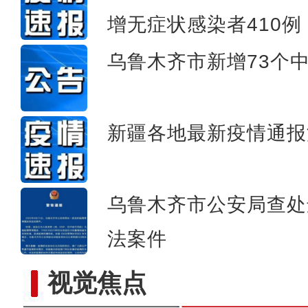
新疆疏附县：农产品深加工
增无症状感染者410例
乌鲁木齐市新增73个
新疆各地最新疫情通报
乌鲁木齐市公安局查处
法案件
视觉焦点
哈萨克斯坦参展第七届中国-