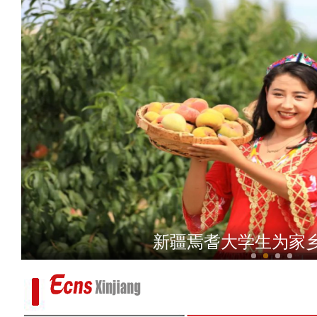
乌鲁木齐：本次疫情病毒来源
新疆焉耆大学生为家