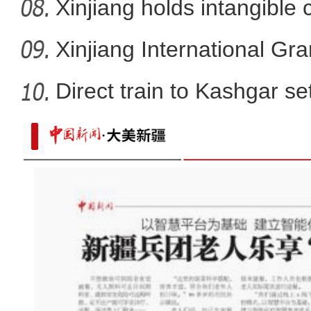
Xinjiang holds intangible 
Xinjiang International G
Direct train to Kashgar se
哈萨克斯坦参展第七届中国-