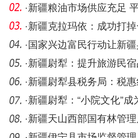
控用电
·
新疆粮油市场供应充足 
·
新疆克拉玛依：成功打掉
一体
·
国家兴边富民行动让新疆
感满满
·
新疆尉犁：提升旅游民宿
·
新疆尉犁县税务局：税惠
·
新疆尉犁：“小院文化”
·
新疆天山西部国有林管理
+森林警长
·
新疆伊宁县市场监督管理