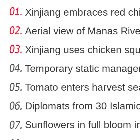
Xinjiang embraces red chi
Aerial view of Manas Riv
Xinjiang uses chicken squ
Temporary static manage
parts
Tomato enters harvest se
新疆疏附县：农产品深加工
Diplomats from 30 Islamic 
Sunflowers in full bloom i