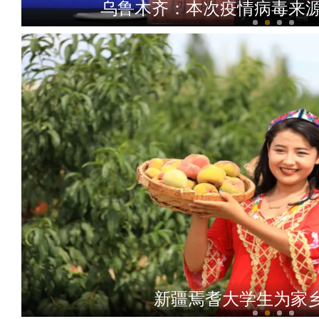
乌鲁木齐：本次疫情病毒来源
新疆疏附县：农产品深加工
新疆焉耆大学生为家