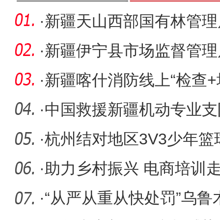
·
新疆天山西部国有林管理
+森林警长
·
新疆伊宁县市场监督管理
疫情防控
·
新疆喀什消防线上“检查+
墙
·
中国救援新疆机动专业支
暨SPR
·
杭州结对地区3V3少年篮
阿克苏
·
助力乡村振兴 电商培训
·
“从严从重从快处罚”乌鲁