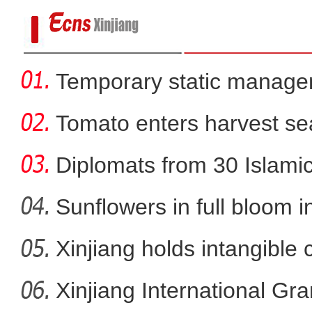
Temporary static manage
parts
Tomato enters harvest se
Diplomats from 30 Islamic 
Sunflowers in full bloom i
Xinjiang holds intangible 
俯瞰新疆玛纳斯河：两
Xinjiang International G