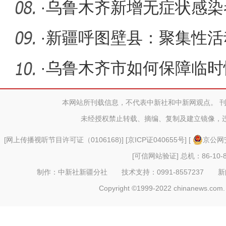
价格违
·
乌鲁木齐新增无症状感染者
严峻复杂
·
新疆呼图壁县：聚集性活
通停运
·
乌鲁木齐市如何保障临时
众生活？
本网站所刊载信息，不代表中新社和中新网观点。 
未经授权禁止转载、摘编、复制及建立镜像，
[
网上传播视听节目许可证（0106168)
] [
京ICP证040655号
] [
京公网安
[可信网站验证]
总机：86-10-8
制作：中新社新疆分社 技术支持：0991-8557237 新闻热线：
Copyright ©1999-2022 chinanews.com. 