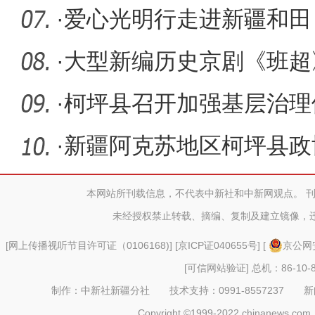
·
爱心光明行走进新疆和田 
患者实施
·
大型新编历史京剧《班超
区柯坪县
·
柯坪县召开加强基层治理
代化建设
·
新疆阿克苏地区柯坪县政
地观摩城
本网站所刊载信息，不代表中新社和中新网观点。 
未经授权禁止转载、摘编、复制及建立镜像，
[
网上传播视听节目许可证（0106168)
] [
京ICP证040655号
] [
京公网安
[可信网站验证]
总机：86-10-8
制作：中新社新疆分社 技术支持：0991-8557237 新闻热线：
Copyright ©1999-2022 chinanews.com. 