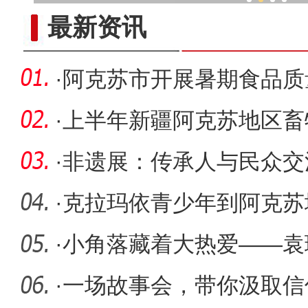
“海外学成后 我为什么回到
最新资讯
·
阿克苏市开展暑期食品质
·
上半年新疆阿克苏地区畜
大关
·
非遗展：传承人与民众交
·
克拉玛依青少年到阿克苏
·
小角落藏着大热爱——袁
创新表达
·
一场故事会，带你汲取信