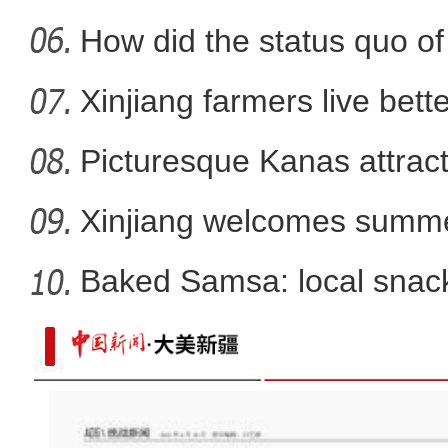
How did the status quo of
Xinjiang farmers live better
Picturesque Kanas attract
Xinjiang welcomes summe
Baked Samsa: local snack
“南虾北养”热销 丰富