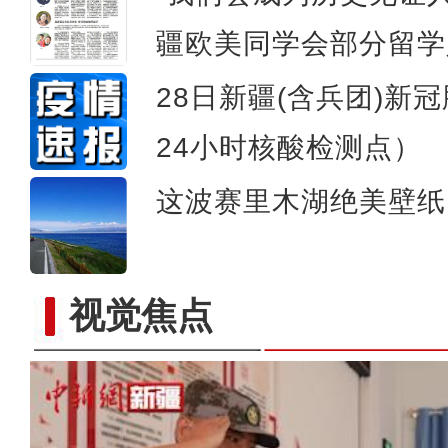
疆欧美同学会部分留学
28日新疆(含兵团)新
24小时核酸检测点）
这波赛里木湖绝美壁纸
新疆兵团订单辣椒喜丰收 
视觉焦点