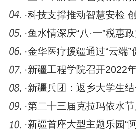
长28.1%
·
科技支撑推动智慧安检 
团高质量
·
鱼水情深庆“八·一”税惠
·
金华医疗援疆通过“云端
·
新疆工程学院召开2022
·
新疆兵团：返乡大学生结
能量
·
第二十三届克拉玛依水节
·
新疆首座大型主题乐园“