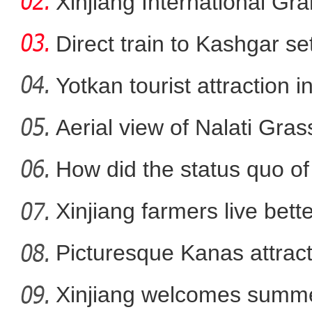
Xinjiang International G
新疆若羌：枣园养鸡 
Direct train to Kashgar se
Yotkan tourist attraction 
Aerial view of Nalati Gras
How did the status quo of
Xinjiang farmers live better
Picturesque Kanas attract
Xinjiang welcomes summe