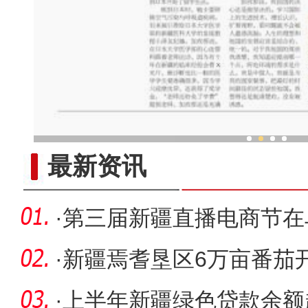
“海外学成后 我为什么回到新疆”（一
最新资讯
·
第三届新疆直播电商节在
（图）
·
新疆焉耆垦区6万亩番茄
·
上半年新疆绿色贷款余额超