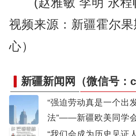
(赵雅敏 李明 永程
视频来源：新疆霍尔果
心）
新疆若羌：枣园养鸡 
新疆新闻网
（微信号：cn
“强迫劳动真是一个出
法”——新疆欧美同学
“我们会成为历史见证