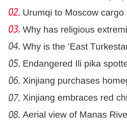
Urumqi to Moscow cargo a
Why has religious extre
rootless g
Why is the ‘East Turkest
Endangered Ili pika spotte
新疆吉木乃县：乡村采摘游
Xinjiang purchases homeg
f
Xinjiang embraces red chi
Aerial view of Manas Riv