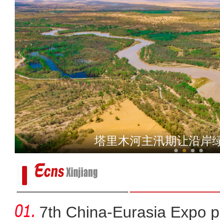
新疆吉木乃县2.83万亩小
塔里木河主汛期让沿岸
7th China-Eurasia Expo p