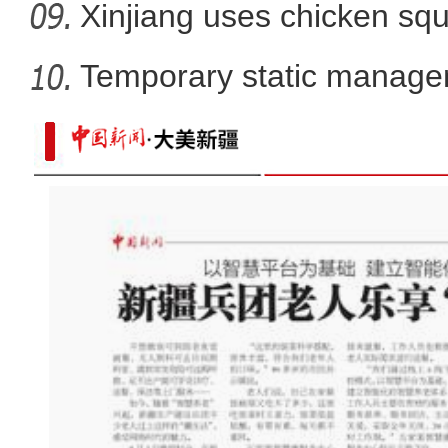
Xinjiang uses chicken squ
Temporary static manage
parts
新疆南部种植火龙果 