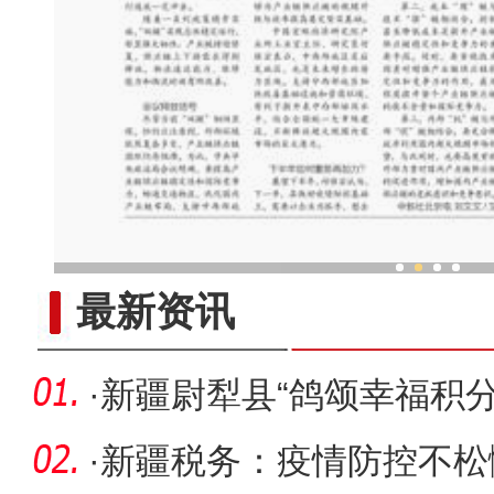
新疆兵团老人乐享“智慧
最新资讯
·
新疆尉犁县“鸽颂幸福积
能添
·
新疆税务：疫情防控不松