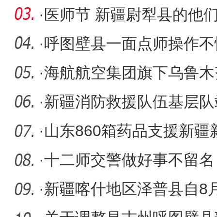
·
医师节 新疆尉犁县的他
·
呼图壁县一面点师操作不
成功救援
·
海航航空集团旗下乌鲁木
名滞琼旅
·
新疆消防救援队伍基层队
展体能教
·
山东860箱药品支援新
·
十二师交警做好事不留名
手写信感
·
新疆喀什地区泽普县自8月