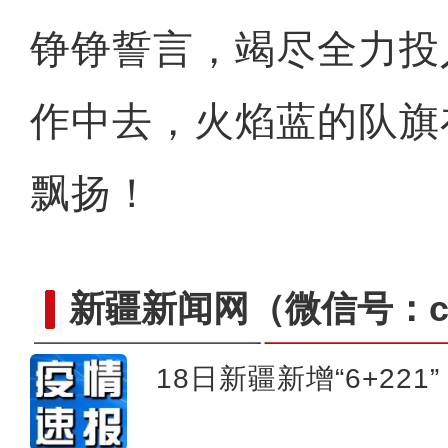
铮铮誓言，竭尽全力投
作中去，火焰蓝的队旗
飘扬！
新疆新闻网
（微信号：cn
18日新疆新增“6+221”
新疆吉木乃县：乡村采摘游