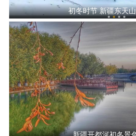
初冬时节 新疆东天
新疆兵团昆玉市沙漠湿地
新疆开都河初冬景