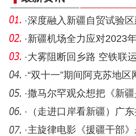
·
深度融入新疆自贸试验区
化航空物
·
新疆机场全力应对2023
天气
·
大雾阻断回乡路 空铁联
机场空
·
“双十一”期间阿克苏地区网
亿元
·
撒马尔罕观众想把《新疆
来
·
（走进口岸看新疆）广东
拓国际经
·
主旋律电影《援疆干部》