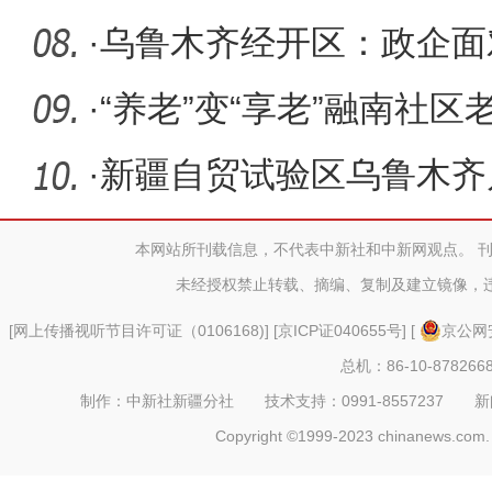
·
乌鲁木齐经开区：政企面
经验
·
“养老”变“享老”融南社
成
·
新疆自贸试验区乌鲁木齐
首笔资本
本网站所刊载信息，不代表中新社和中新网观点。 
未经授权禁止转载、摘编、复制及建立镜像，
[
网上传播视听节目许可证（0106168)
] [
京ICP证040655号
] [
京公网安
总机：86-10-878266
制作：中新社新疆分社 技术支持：0991-8557237 新闻热线：
Copyright ©1999-2023 chinanews.com. 