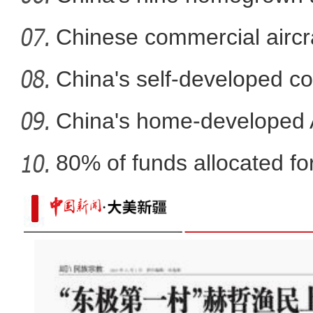
in
Chinese commercial airc
fli
China's self-developed co
co
China's home-developed A
80% of funds allocated for
《新疆是个好地方》在撒马尔