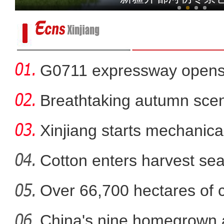
G0711 expressway opens fo
Breathtaking autumn sce
in
Xinjiang starts mechanica
Cotton enters harvest se
Over 66,700 hectares of 
中国环塔国际拉力赛首
mech
China's nine homegrown ai