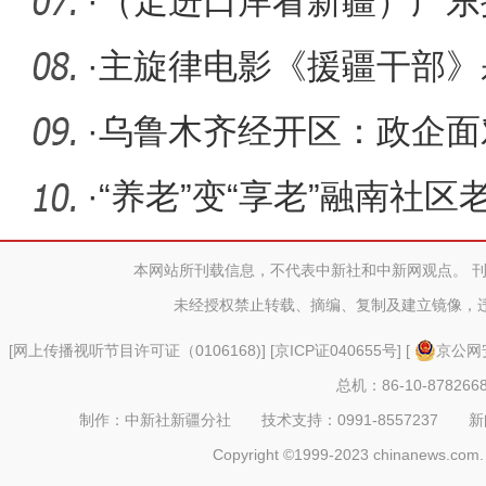
来
·
（走进口岸看新疆）广东
拓国际经
·
主旋律电影《援疆干部》
·
乌鲁木齐经开区：政企面
经验
·
“养老”变“享老”融南社
成
本网站所刊载信息，不代表中新社和中新网观点。 
未经授权禁止转载、摘编、复制及建立镜像，
[
网上传播视听节目许可证（0106168)
] [
京ICP证040655号
] [
京公网安
总机：86-10-878266
制作：中新社新疆分社 技术支持：0991-8557237 新闻热线：
Copyright ©1999-2023 chinanews.com. 