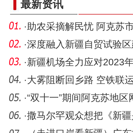
最新资讯
·
助农采摘解民忧 阿克苏
·
深度融入新疆自贸试验区
化航空物
·
新疆机场全力应对2023
天气
·
大雾阻断回乡路 空铁联
机场空
·
“双十一”期间阿克苏地区网
亿元
·
撒马尔罕观众想把《新疆