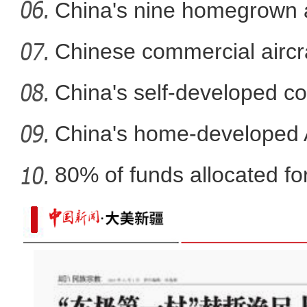
mech
China's nine homegrown ai
in
Chinese commercial airc
fli
China's self-developed co
co
China's home-developed A
80% of funds allocated for
《新疆是个好地方》在撒马尔