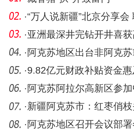
·
“万人说新疆”北京分享会
·
亚洲最深井完钻开井喜获
·
阿克苏地区出台非阿克苏
能人员）
·
9.82亿元财政补贴资金惠
·
阿克苏阿拉尔高新区参加
成果交易
·
新疆阿克苏市：红枣俏枝
·
阿克苏地区召开会议部署