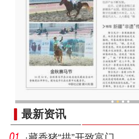
新疆“非遗”传承人：跳“做饭
最新资讯
·
藏香猪“拱”开致富门