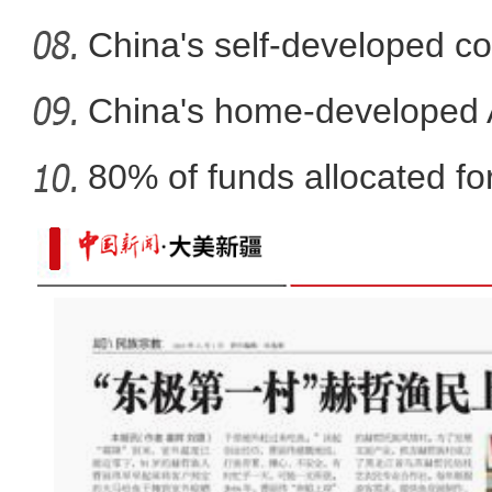
fli
China's self-developed co
co
China's home-developed A
80% of funds allocated for
航拍“多巴胺”配色的新