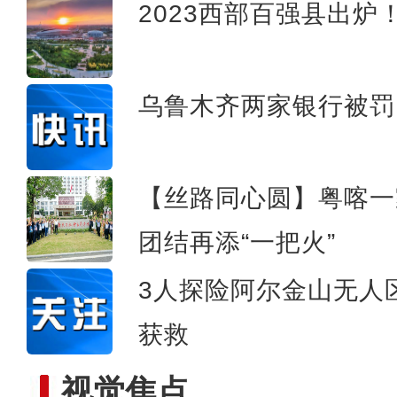
2023西部百强县出炉
拜城县58.33万亩
乌鲁木齐两家银行被罚
【丝路同心圆】粤喀一
团结再添“一把火”
3人探险阿尔金山无人区
获救
视觉焦点