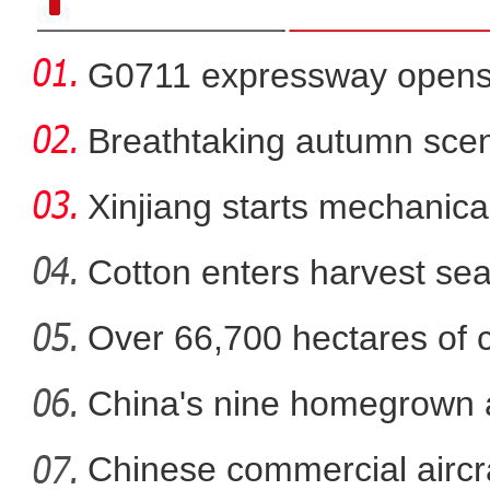
G0711 expressway opens fo
Breathtaking autumn sce
in
Xinjiang starts mechanica
Cotton enters harvest se
Over 66,700 hectares of 
拜城县58.33万亩
mech
China's nine homegrown ai
in
Chinese commercial airc