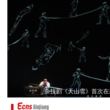
沙雅县大葱喜丰收 
杂技剧《天山雪》首次在