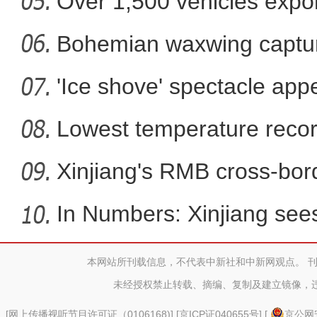
Over 1,500 vehicles expor
2024年新疆双口岸通行中
Bohemian waxwing captur
'Ice shove' spectacle app
Lowest temperature reco
Xinjiang's RMB cross-bor
In Numbers: Xinjiang sees
本网站所刊载信息，不代表中新社和中新网观点。 
新疆铁门关火车站并入
未经授权禁止转载、摘编、复制及建立镜像，
[
网上传播视听节目许可证（0106168)
] [
京ICP证040655号
] [
京公网安