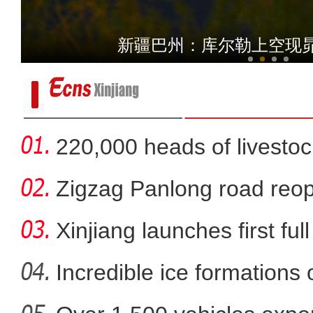
中国石油环塔里木盆地天然
新疆巴州：库尔勒上空现
220,000 heads of livestoc
betwee
Zigzag Panlong road reopen
Xinjiang launches first ful
Incredible ice formations