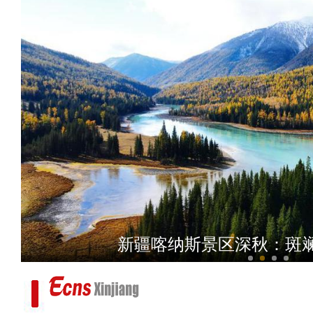
新疆麦盖提县：刀郎
新疆喀纳斯景区深秋：斑