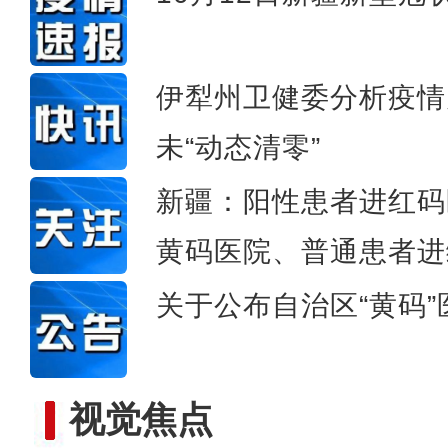
新疆叶城县菜农：四季
伊犁州卫健委分析疫情
未“动态清零”
新疆：阳性患者进红码
黄码医院、普通患者进
关于公布自治区“黄码
视觉焦点
新疆喀什棉农：采棉花到