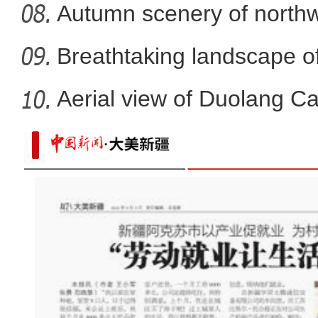
Autumn scenery of northw
Breathtaking landscape o
Aerial view of Duolang C
新疆喀什棉农：采棉花到