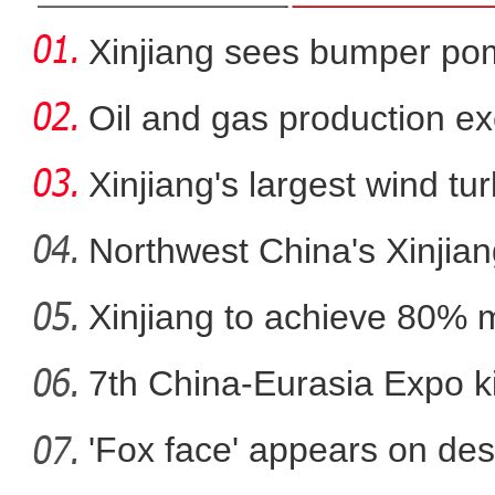
Xinjiang sees bumper po
Oil and gas production ex
metr
Xinjiang's largest wind turb
Northwest China's Xinjian
Xinjiang to achieve 80% 
新疆叶城县菜农：四季
in
7th China-Eurasia Expo ki
'Fox face' appears on des