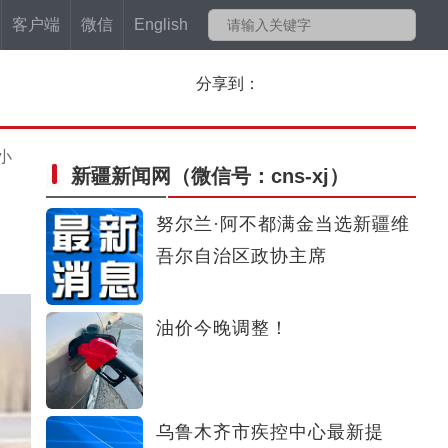
客户端
微信
English
分享到：
小
新疆新闻网
（微信号：cns-xj）
努尔兰·阿不都满金当选新疆维
吾尔自治区政协主席
油价今晚调整！
乌鲁木齐市疾控中心最新提