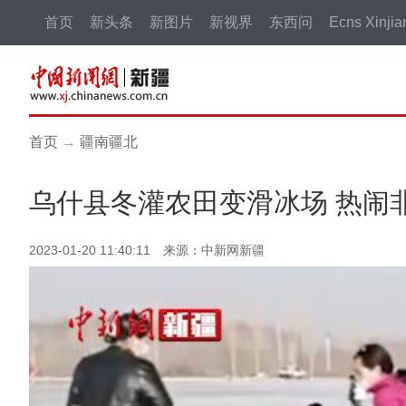
首页
新头条
新图片
新视界
东西问
Ecns Xinjia
首页
→
疆南疆北
乌什县冬灌农田变滑冰场 热闹
2023-01-20 11:40:11 来源：中新网新疆