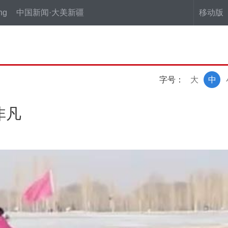
ng
中国新闻·大美新疆
移动版
字号：
大
中
非凡