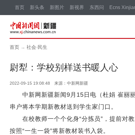
首页
新头条
新图片
新视界
东西问
Ecns Xinjia
首页
→
社会·民生
尉犁：学校别样送书暖人心
2022-09-15 19:08:48 来源：中新网新疆
中新网新疆新闻9月15日电（杜娟 崔丽丽
串户将本学期新教材送到学生家门口。
在校教师一个个化身“分拣员”，提前对教
按照“一生一袋”将新教材装书入袋。