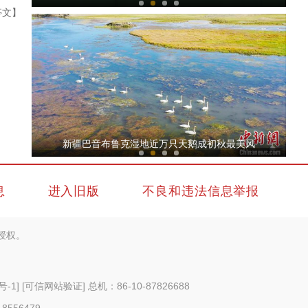
亭文】
新疆特克斯县：秋日乡村秋色正美
新疆巴音布鲁克湿地近万只天鹅成初秋最美风
息
进入旧版
不良和违法信息举报
授权。
新疆阿克苏边境管理支队民警成功救助国家二
号-1
]
[可信网站验证]
总机：86-10-87826688