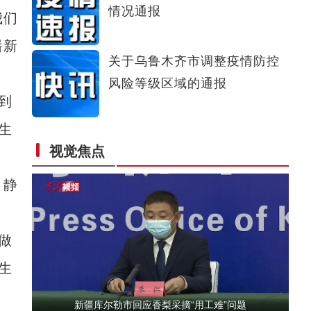
情况通报
我们
新疆阿克苏边境管理支队民警成功救助国家二
崭新
关于乌鲁木齐市调整疫情防控
风险等级区域的通报
到
生
视觉焦点
【坐标中国】中国跨度——为何要在沙漠建铁
，静
做
生
新疆库尔勒市回应香梨采摘“用工难”问题