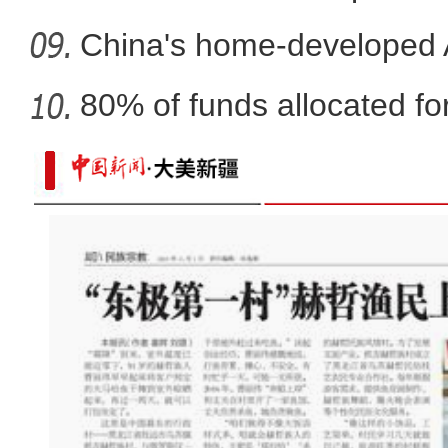
co
China's home-developed A
80% of funds allocated for
航拍“多巴胺”配色的新