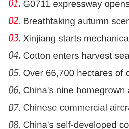
G0711 expressway opens fo
Breathtaking autumn sce
in
Xinjiang starts mechanica
Cotton enters harvest se
Over 66,700 hectares of 
拜城县58.33万亩
mech
China's nine homegrown ai
in
Chinese commercial airc
fli
China's self-developed co