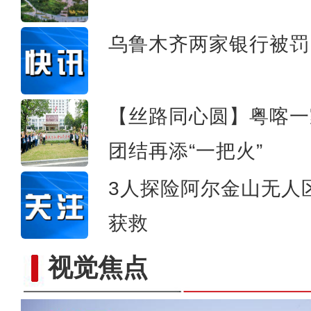
拜城县58.33万亩
乌鲁木齐两家银行被罚
【丝路同心圆】粤喀一
团结再添“一把火”
3人探险阿尔金山无人区
获救
视觉焦点
航拍“多巴胺”配色的新