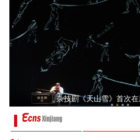
沙雅县大葱喜丰收 
杂技剧《天山雪》首次在