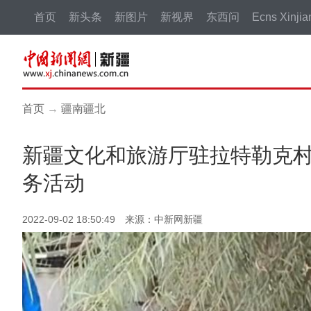
首页
新头条
新图片
新视界
东西问
Ecns Xinjia
首页
→
疆南疆北
新疆文化和旅游厅驻拉特勒克
务活动
2022-09-02 18:50:49 来源：中新网新疆