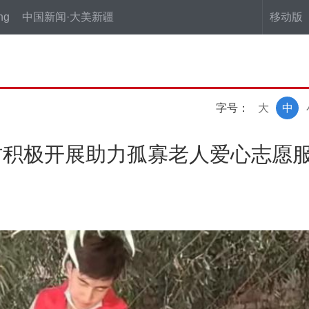
ng
中国新闻·大美新疆
移动版
字号：
大
中
村积极开展助力孤寡老人爱心志愿