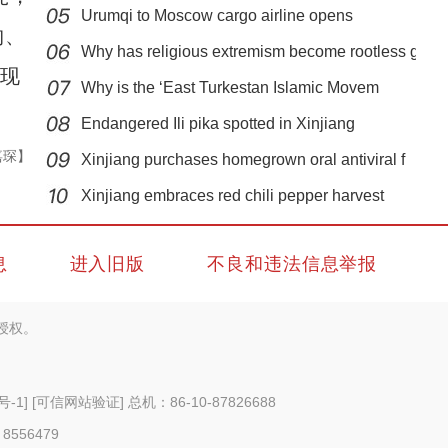
Urumqi to Moscow cargo airline opens
构、
Why has religious extremism become rootless g
呈现
Why is the ‘East Turkestan Islamic Movem
Endangered Ili pika spotted in Xinjiang
嘉琛】
Xinjiang purchases homegrown oral antiviral f
2022年前7个月阿拉山口口岸通行3500余列中欧
Xinjiang embraces red chili pepper harvest
息
进入旧版
不良和违法信息举报
授权。
号-1
]
[可信网站验证]
总机：86-10-87826688
 8556479