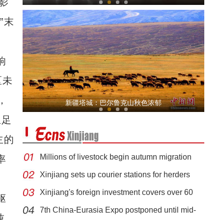
影
”末
响
区未
20万只牛羊秋季转场新疆移民管理警察全程护
，
新疆塔城：巴尔鲁克山秋色浓郁
立足
主的
Millions of livestock begin autumn migration
率
Xinjiang sets up courier stations for herders
Xinjiang's foreign investment covers over 60
驱
第三条进出新疆高速公路建成通车
7th China-Eurasia Expo postponed until mid-
吨，