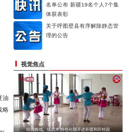
名单公布 新疆19名个人7个集
第三条进出新疆高速公路建成通车
体获表彰
关于呼图壁县有序解除静态管
理的公告
视觉焦点
2022年前7个月阿拉山口口岸通行3500余列中欧
夏油
战略
唱黄梅戏、练武术 特色社团开进新疆和田校园