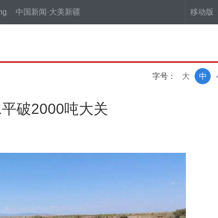
ng
中国新闻·大美新疆
移动版
字号：
大
中
平破2000吨大关