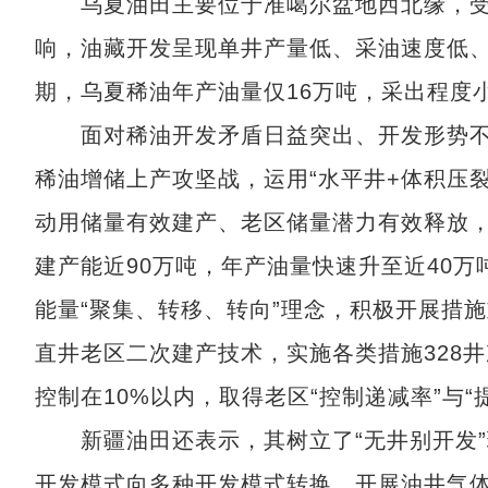
乌夏油田主要位于准噶尔盆地西北缘，受
响，油藏开发呈现单井产量低、采油速度低、
期，乌夏稀油年产油量仅16万吨，采出程度小
面对稀油开发矛盾日益突出、开发形势不利
稀油增储上产攻坚战，运用“水平井+体积压
动用储量有效建产、老区储量潜力有效释放，
建产能近90万吨，年产油量快速升至近40
能量“聚集、转移、转向”理念，积极开展措
直井老区二次建产技术，实施各类措施328井
控制在10%以内，取得老区“控制递减率”与
新疆油田还表示，其树立了“无井别开发”
开发模式向多种开发模式转换，开展油井气体