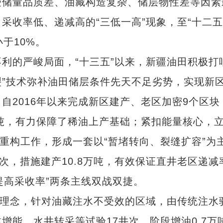
储量品质差、油藏构造复杂、储层物性差等因素
采收率低、递减高的“三低一高”现象，至“十二五
于10%。
的严峻局面，“十三五”以来，新疆油田积极打
裂”技术弥补油田储层条件先天不足劣势，实现新
自2016年以来完成新区建产、老区加密9个区块
万吨，有力保障了稀油上产基础；紧扣能量核心，
施重构工作，形成一套以“暂堵转向、裂缝扩容”为
次，措施建产10.8万吨，有效保证直井老区递减
“提高采收率”两条主线双战双捷。
理念，针对油藏注水不受效的区域，由传统注水
增能、水井转采等试验17井次，阶段增油0.7万