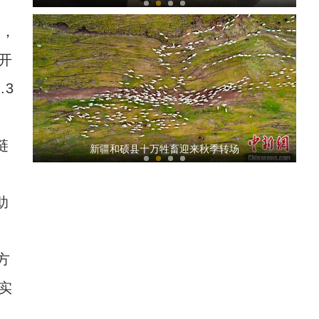
”，
开
.3
新疆小镇逢白露 漫眼金黄秋意浓
链
新疆和硕县十万牲畜迎来秋季转场
助
方
实
【爱在和田】实拍新疆说唱艺术莱帕尔表演