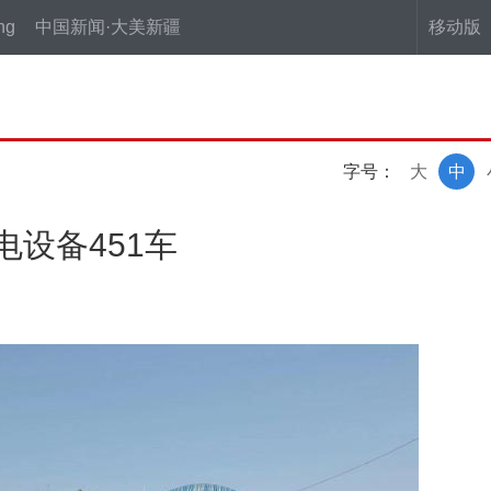
ng
中国新闻·大美新疆
移动版
字号：
大
中
设备451车