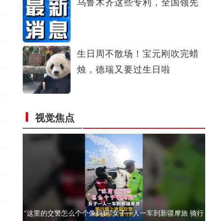
乌鲁木齐这些专利，全国领先
新疆轮台：车辆失控坠渠孕妇被困，民辅警用木板搭起“生
命桥”
生日周不散场！宝元刚吹完蜡
烛，德瑞又要过生日啦
新疆乌恰：三头骆驼深陷戈壁淤泥，警民合力两小时紧急施
视觉焦点
救
“这里的交警怎么个个像妈妈”女子一人一车到新疆摩旅 骑行