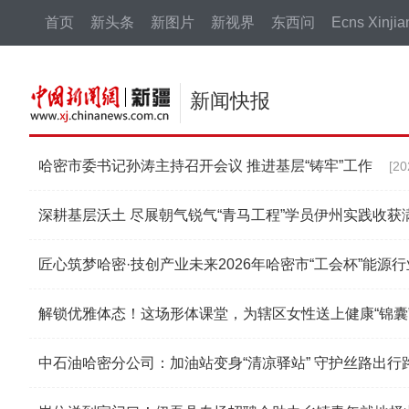
中新网
首页
新头条
新图片
新视界
东西问
Ecns Xinjia
新闻快报
哈密市委书记孙涛主持召开会议 推进基层“铸牢”工作
[20
深耕基层沃土 尽展朝气锐气“青马工程”学员伊州实践收获
匠心筑梦哈密·技创产业未来2026年哈密市“工会杯”能源
解锁优雅体态！这场形体课堂，为辖区女性送上健康“锦囊
中石油哈密分公司：加油站变身“清凉驿站” 守护丝路出行