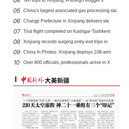
Ten trips to Xinjiang: A foreign vlogger's
China's largest associated gas processing sta
Changji Prefecture in Xinjiang delivers ste
Trial flight completed on Kashgar-Tashkent
Xinjiang records surging entry-exit trips in
新疆乌恰：三头骆驼深陷戈壁淤泥，警民合力两小时紧急施
China In Photos: Xinjiang deploys 108-arm
救
Over 800 officials, professionals arrive in X