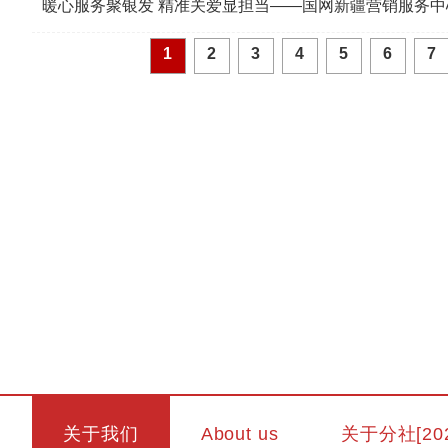
暖心服务聚银发 精准关爱显担当——国网新疆营销服务
1
2
3
4
5
6
7
关于我们
About us
关于分社[20