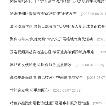
岗位送到家门口！伊吾县专场招聘会助力乡镇青年就地择
哈密伊州区普法吉祥物“法伊伊”正式发布
[2026.08.08 01:
瓜乡溢满丝路 绿茵点燃激情 “瓜乡杯”五人制足球赛正式开
聚焦老年人“急难愁盼” 常态化开展接地气惠民活动
[2026
云端视频架起兵地连心桥 综窗通办破解跨域办事难
[202
津贴直发便民惠民 医保服务提质增效
[2026.08.07 23:59]
高温酷暑保供电 防风技改守护南疆电网安全
[2026.08.07 
竹韵迎立秋 巧手织匠心
[2026.08.07 23:52]
特色养殖跑出增收“加速度” 激活乡村振兴新动能
[2026.08