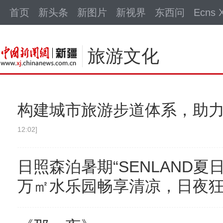
中新网
首页
新头条
新图片
新视界
东西问
Ecns X
旅游文化
构建城市旅游步道体系，助
12:02]
日照森泊暑期“SENLAND夏
万㎡水乐园畅享清凉，日夜