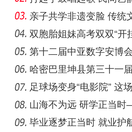
新疆民间
亲子共学非遗变脸 传统
双胞胎姐妹高考双双“开挂
大，一个
第十二届中亚数字安博会将
举办
哈密巴里坤县第三十一
赛开赛
足球场变身“电影院” 这
化“夜空
山海不为远 研学正当时
育走深走
毕业逐梦正当时 就业护