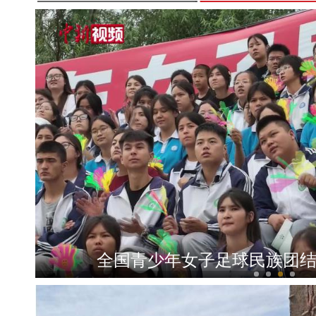
新疆轮台：车辆失控坠渠孕妇被困，民