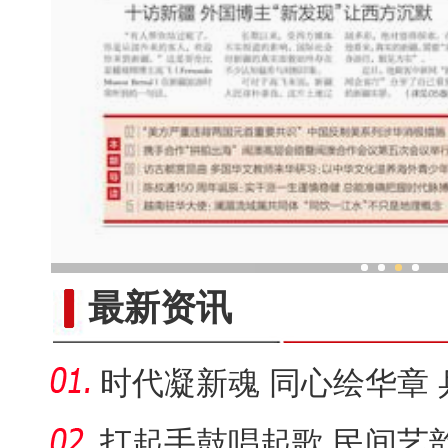
十访新疆 外国博主“新发现
最新资讯
时代凝新魂 同心绘华章
彩上演
打起手鼓唱起歌 民间艺