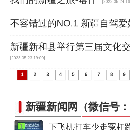
[2023.05.24 16
不容错过的NO.1 新疆自驾
新疆乌恰：三头骆驼深陷戈壁淤泥
新疆新和县举行第三届文化
[2023.05.23 19:00]
1
2
3
4
5
6
7
8
9
新疆新闻网
（微信号：c
下飞机打车少走冤枉