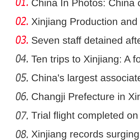
China In Photos: China 
Xinjiang Production and
Seven staff detained aft
Ten trips to Xinjiang: A f
China's largest associa
sta
Changji Prefecture in Xin
Trial flight completed 
Xinjiang records surging 