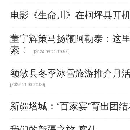
电影《生命川》在柯坪县开
董宇辉策马扬鞭阿勒泰：这
索！
[2024.08.21 19:57]
新疆轮台：车辆失控坠渠孕妇被困，民
额敏县冬季冰雪旅游推介月
[2023.11.03 22:00]
新疆塔城：“百家宴”育出团结
我们的新疆之旅-喀什