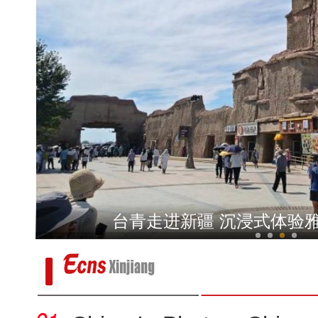
新疆乌恰：三头骆驼深陷戈壁淤泥
华裔青少年“寻根”天山：感