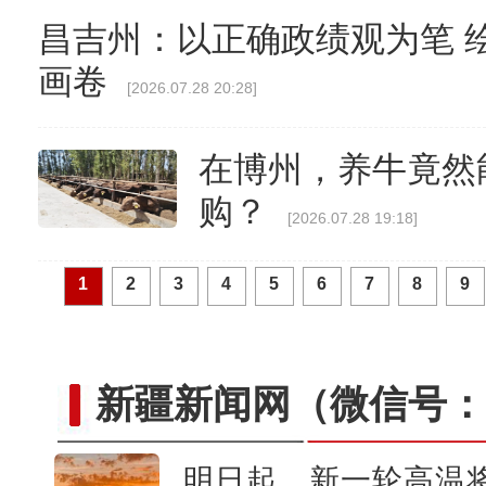
昌吉州：以正确政绩观为笔 
画卷
[2026.07.28 20:28]
在博州，养牛竟然
购？
[2026.07.28 19:18]
1
2
3
4
5
6
7
8
9
新疆新闻网
（微信号：c
明日起，新一轮高温