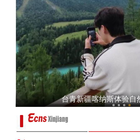
新疆乌恰：三头骆驼深陷戈壁淤泥
2026“同心杯”新疆足球