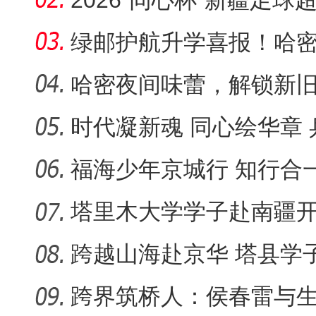
2026“同心杯”新疆足球
问鼎
绿邮护航升学喜报！哈
能源铁道
哈密夜间味蕾，解锁新
时代凝新魂 同心绘华章
彩上演
福海少年京城行 知行合
祖国行
塔里木大学学子赴南疆
普实践：
跨越山海赴京华 塔县学
尔干县“
跨界筑桥人：侯春雷与生