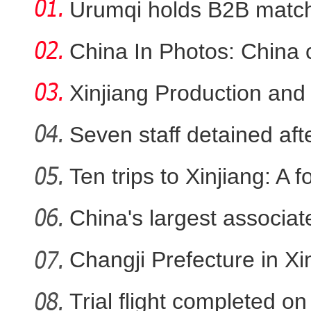
Urumqi holds B2B match
Uzb
China In Photos: China 
Xinjiang Production and
Seven staff detained aft
“这里的交警怎么个个像妈妈”女子一
交警接连提示 一
Ten trips to Xinjiang: A f
China's largest associa
sta
Changji Prefecture in Xin
Trial flight completed 